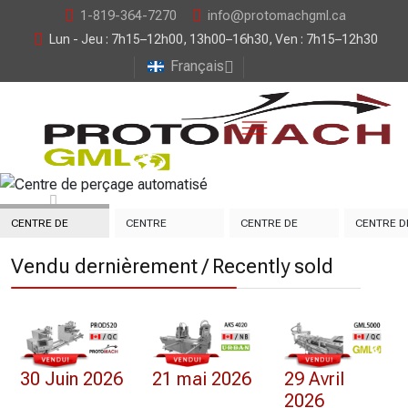
1-819-364-7270
info@protomachgml.ca
Lun - Jeu : 7h15–12h00, 13h00–16h30, Ven : 7h15–12h30
Français
CENTRE DE
CENTRE
CENTRE DE
CENTRE D
PERÇAGE
D’USINAGE 3
COUPE
MACHINA
Vendu dernièrement / Recently sold
AUTOMATISÉ
AXES
AUTOMATISÉE
30 Juin 2026
21 mai 2026
29 Avril
2026