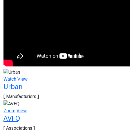
Watch
View
Urban
[ Manufacturiers ]
Zoom
View
AVFQ
[ Associations ]