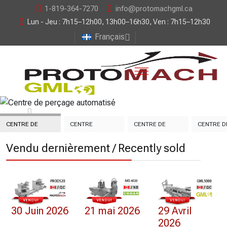
1-819-364-7270
info@protomachgml.ca
Lun - Jeu : 7h15–12h00, 13h00–16h30, Ven : 7h15–12h30
Français
CENTRE DE
CENTRE
CENTRE DE
CENTRE D
PERÇAGE
D’USINAGE 3
COUPE
MACHINA
Vendu dernièrement / Recently sold
AUTOMATISÉ
AXES
AUTOMATISÉE
30 Juin 2026
21 mai 2026
29 Avril
2026