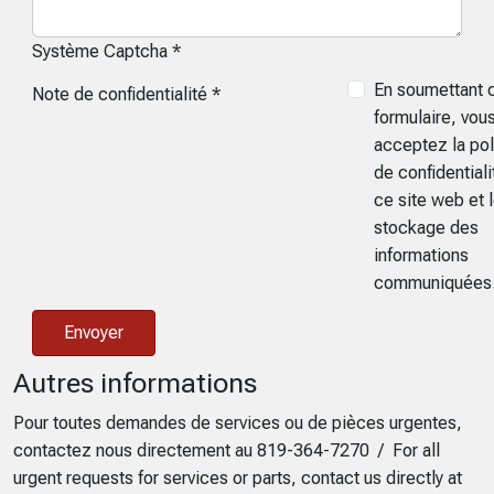
Système Captcha
*
Note de confi
En soumettant 
Note de confidentialité
*
formulaire, vou
acceptez la pol
de confidential
ce site web et 
stockage des
informations
communiquées
Envoyer
Autres informations
Autres informations
Pour toutes demandes de services ou de pièces urgentes,
contactez nous directement au 819-364-7270 / For all
urgent requests for services or parts, contact us directly at