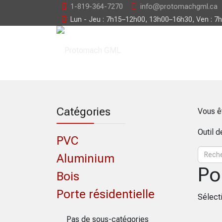
1-819-364-7270
info@protomachgml.ca
Lun - Jeu : 7h15–12h00, 13h00–16h30, Ven : 7
Catégories
Vous ê
Outil 
PVC
Aluminium
Po
Bois
Porte résidentielle
Sélecti
Pas de sous-catégories