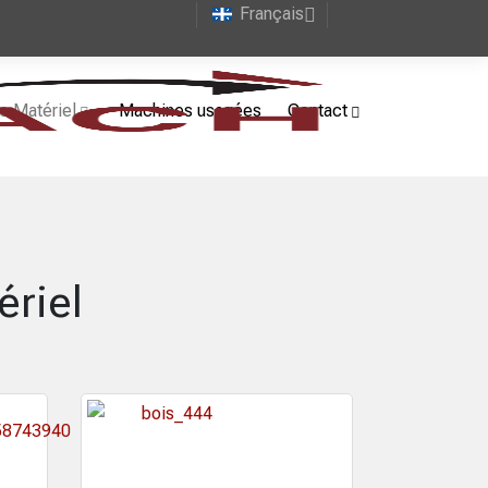
Français
e Matériel
Machines usagées
Contact
ériel