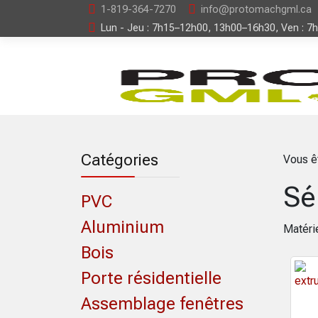
1-819-364-7270
info@protomachgml.ca
Lun - Jeu : 7h15–12h00, 13h00–16h30, Ven : 7
Catégories
Vous ê
Sé
PVC
Aluminium
Matérie
Bois
Porte résidentielle
Assemblage fenêtres