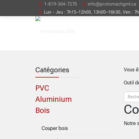
1-819-364-7270
info@protomachgml.ca
Lun - Jeu : 7h15–12h00, 13h00–16h30, Ven : 7
Catégories
Vous ê
Outil 
PVC
Aluminium
Co
Bois
Notre 
Couper bois