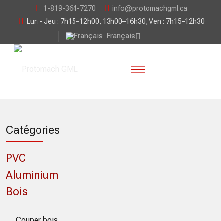
1-819-364-7270
info@protomachgml.ca
Lun - Jeu : 7h15–12h00, 13h00–16h30, Ven : 7h15–12h30
Français
Catégories
PVC
Aluminium
Bois
Couper bois